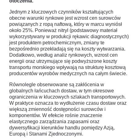
otoczenia.
Jednym z kluczowych czynników kształtujących
obecne warunki rynkowe jest wzrost cen surowców
powiązanych z ropą naftową, który w marcu wyniósł
około 25%. Ponieważ nitryl (podstawowy materiał
wykorzystywany w produkcji rękawic diagnostycznych)
jest produktem petrochemicznym, zmiany te
bezpośrednio przekładają się na koszty wytwarzania.
Dodatkowo, według analiz rynkowych, wzrost cen
energii oraz utrzymujące się podwyższone koszty
transportu morskiego wpływają na strukturę kosztową
producentów wyrobów medycznych na całym świecie.
Równolegle obserwowane są zakłócenia w
globalnych łańcuchach dostaw, w tym okresowe
ograniczenia w kluczowych szlakach transportowych.
W praktyce oznacza to wydłużenie czasu dostaw oraz
większą zmienność dostępności surowców i
komponentów. W efekcie rośnie znaczenie
elastycznego zarządzania zapasami oraz
dywersyfikacji kierunków handlu pomiędzy Azją,
Europą i Stanami Zjednoczonymi.