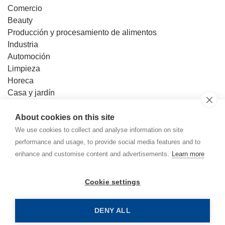
Comercio
Beauty
Producción y procesamiento de alimentos
Industria
Automoción
Limpieza
Horeca
Casa y jardín
Bricolaje
About cookies on this site
Base de conocimientos
We use cookies to collect and analyse information on site
Contacto
performance and usage, to provide social media features and to
enhance and customise content and advertisements.
Learn more
Mercator Medical en España y Portugal
Cookie settings
Política de privacidad
Inicio
Política de cookies
DENY ALL
Política de privacidad
Mapa del sitio web