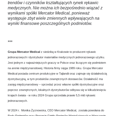
trendów i czynników kształtujących rynek rękawic
medycznych. Nie można ich bezpośrednio wiązać z
wynikami spółki Mercator Medical, ponieważ
występuje zbyt wiele zmiennych wpływających na
wyniki finansowe poszczególnych podmiotów.
***
Grupa Mercator Medical
z siedzibą w Krakowie to producent rękawic
jednorazowych i dystrybutor materiałów medycznych jednorazowego użytku.
Jest jednym z najważniejszych graczy w Polsce oraz liczącym się podmiotem
na arenie międzynarodowej. Historia firmy sięga 1989 roku. Grupa Mercator
Medical posiada centrum produkcyjne w Tajlandii oraz zajmuje się działalnością
dystrybucyjną, w tym produktów zewnętrznych dostawców. Działalność ma
zasięg międzynarodowy – sprzedaż przez własne spółki dystrybucyjne oraz
poprzez zewnętrznych, lokalnych dystrybutorów odbywa się w kilkudziesięciu
krajach świata - w roku 2024 Grupa sprzedała prawie 5,5 mld rękawic
jednorazowych.
W 2024 r. Monika Żyznowska, CEO Mercator Medical, została powołana do
Rady Emitentów przy Prezesie Giełdy Papierów Wartościowych w Warszawie.