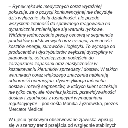
–
Rynek rękawic medycznych coraz wyraźniej
pokazuje, że o pozycji konkurencyjnej nie decyduje
dziś wyłącznie skala działalności, ale przede
wszystkim zdolność do sprawnego reagowania na
dynamicznie zmieniające się warunki rynkowe.
Widzimy jednocześnie presję cenową w segmencie
produktów podstawowych oraz rosnącą zmienność
kosztów energii, surowców i logistyki. To wymaga od
producentów i dystrybutorów większej dyscypliny w
planowaniu, ostrożniejszego podejścia do
zarządzania zapasami oraz elastyczności w
kształtowaniu kierunków sprzedaży i dostaw. W takich
warunkach coraz większego znaczenia nabierają
odporność operacyjna, dywersyfikacja łańcucha
dostaw i rozwój segmentów, w których klient oczekuje
nie tylko ceny, ale również jakości, przewidywalności
dostaw i zgodności z rosnącymi wymaganiami
regulacyjnymi
– podkreśla Monika Żyznowska, prezes
Mercator Medical.
W ujęciu rynkowym obserwowane zjawiska wpisują
się w szerszy trend przejścia od względnie stabilnych