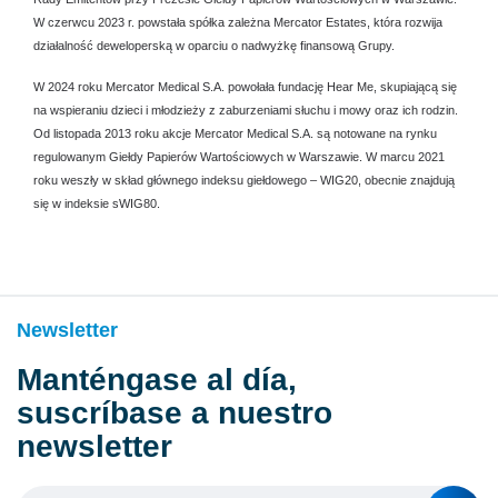
W czerwcu 2023 r. powstała spółka zależna Mercator Estates, która rozwija
działalność deweloperską w oparciu o nadwyżkę finansową Grupy.
W 2024 roku Mercator Medical S.A. powołała fundację Hear Me, skupiającą się
na wspieraniu dzieci i młodzieży z zaburzeniami słuchu i mowy oraz ich rodzin.
Od listopada 2013 roku akcje Mercator Medical S.A. są notowane na rynku
regulowanym Giełdy Papierów Wartościowych w Warszawie. W marcu 2021
roku weszły w skład głównego indeksu giełdowego – WIG20, obecnie znajdują
się w indeksie sWIG80.
Newsletter
Manténgase al día,
suscríbase a nuestro
newsletter